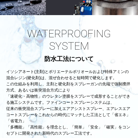
WATERPROOFING
SYSTEM
防水工法について
イソシアネート(主剤)とポリエーテルポリオールおよび特殊アミンの
混合レジン(硬化剤)は、混ぜ合わせると短時間で硬化します。
この仕組みを利用し、主剤と硬化剤をスプレーガンの先端で強制攪拌
方式、あるいは衝突混合方式により
「速硬化・高物性」のウレタン塗膜をスプレーで成形することができ
る施工システムです。ファインコートスプレーシステムは、
従来の衝突混合スプレーに加えエアアシストスプレー、エアレスエア
コートスプレーをこれからの時代にマッチした工法として「省エネ」
「省電力」
「多機能」「高性能」を理念とし、「簡単」「安全」「確実」をコン
セプトに開発された新時代のスプレー工法です。