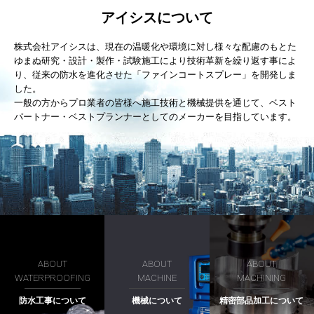
アイシスについて
株式会社アイシスは、現在の温暖化や環境に対し様々な配慮のもとた
ゆまぬ研究・設計・製作・試験施工により技術革新を繰り返す事によ
り、従来の防水を進化させた「ファインコートスプレー」を開発しま
した。
一般の方からプロ業者の皆様へ施工技術と機械提供を通じて、ベスト
パートナー・ベストプランナーとしてのメーカーを目指しています。
ABOUT
ABOUT
ABOUT
WATERPROOFING
MACHINE
MACHINING
防水工事について
機械について
精密部品加工について